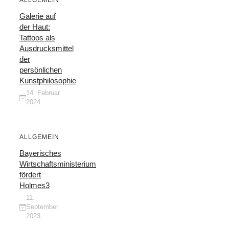
ALLGEMEIN
Galerie auf
der Haut:
Tattoos als
Ausdrucksmittel
der
persönlichen
Kunstphilosophie
14. Februar
2024
ALLGEMEIN
Bayerisches
Wirtschaftsministerium
fördert
Holmes3
11.
September
2023