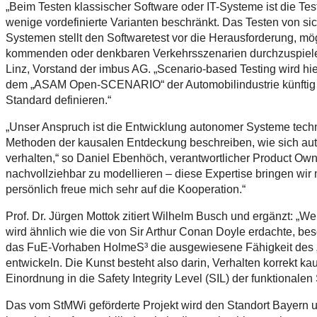
„Beim Testen klassischer Software oder IT-Systeme ist die Te
wenige vordefinierte Varianten beschränkt. Das Testen von si
Systemen stellt den Softwaretest vor die Herausforderung, mög
kommenden oder denkbaren Verkehrsszenarien durchzuspielen 
Linz, Vorstand der imbus AG. „Scenario-based Testing wird hi
dem „ASAM Open-SCENARIO“ der Automobilindustrie künftig di
Standard definieren.“
„Unser Anspruch ist die Entwicklung autonomer Systeme tech
Methoden der kausalen Entdeckung beschreiben, wie sich aut
verhalten,“ so Daniel Ebenhöch, verantwortlicher Product 
nachvollziehbar zu modellieren – diese Expertise bringen wir 
persönlich freue mich sehr auf die Kooperation.“
Prof. Dr. Jürgen Mottok zitiert Wilhelm Busch und ergänzt: „Wer
wird ähnlich wie die von Sir Arthur Conan Doyle erdachte, be
das FuE-Vorhaben HolmeS³ die ausgewiesene Fähigkeit des „
entwickeln. Die Kunst besteht also darin, Verhalten korrekt kau
Einordnung in die Safety Integrity Level (SIL) der funktionalen 
Das vom StMWi geförderte Projekt wird den Standort Bayern u