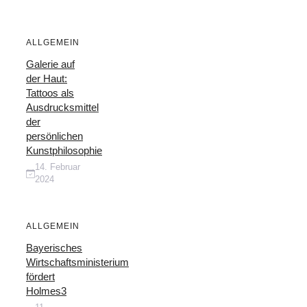
ALLGEMEIN
Galerie auf
der Haut:
Tattoos als
Ausdrucksmittel
der
persönlichen
Kunstphilosophie
14. Februar
2024
ALLGEMEIN
Bayerisches
Wirtschaftsministerium
fördert
Holmes3