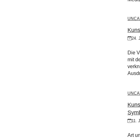
UNCA
Kunst
24. 
Die V
mit d
verkn
Ausdr
UNCA
Kunst
Symb
11. 
Art u