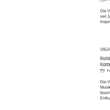
Die V
seit 
Inspir
UNCA
Kuns
Komp
7. F
Die V
Musik
faszi
Enthu