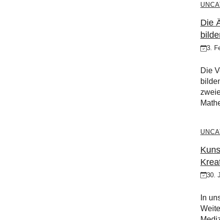
UNCA
Die 
bild
3. F
Die V
bilde
zweie
Mathe
UNCA
Kuns
Kreat
30. 
In un
Weite
Mediz