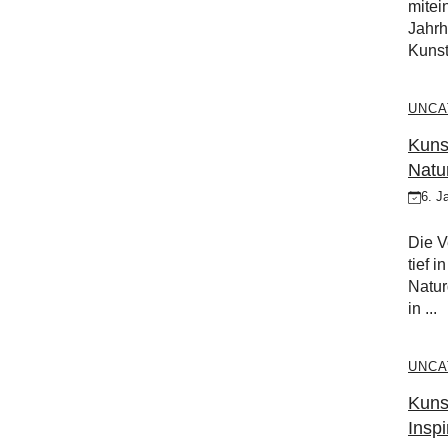
mitei
Jahrh
Kunst
UNCA
Kuns
Natu
6. J
Die V
tief 
Natur
in ...
UNCA
Kunst
Inspi