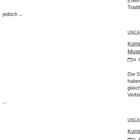
Erken
Tradi
jedoch ...
UNCA
Kuns
Mus
24. 
Die S
haben
gleic
Verbi
...
UNCA
Kuns
21. 